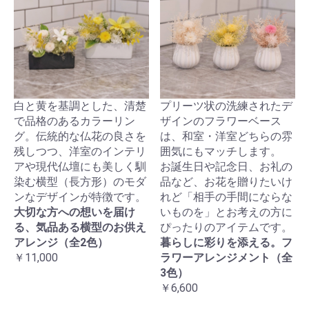
白と黄を基調とした、清楚
プリーツ状の洗練されたデ
で品格のあるカラーリン
ザインのフラワーベース
グ。伝統的な仏花の良さを
は、和室・洋室どちらの雰
残しつつ、洋室のインテリ
囲気にもマッチします。
アや現代仏壇にも美しく馴
お誕生日や記念日、お礼の
染む横型（長方形）のモダ
品など、お花を贈りたいけ
ンなデザインが特徴です。
れど「相手の手間にならな
大切な方への想いを届け
いものを」とお考えの方に
る、気品ある横型のお供え
ぴったりのアイテムです。
アレンジ（全2色）
暮らしに彩りを添える。フ
￥11,000
ラワーアレンジメント（全
3色）
￥6,600