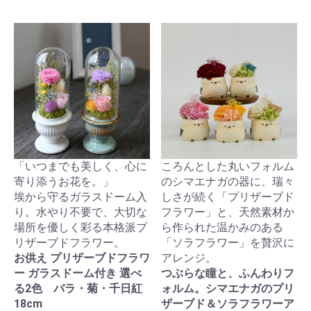
「いつまでも美しく、心に
ころんとした丸いフォルム
寄り添うお花を。」
のシマエナガの器に、瑞々
埃から守るガラスドーム入
しさが続く「プリザーブド
り。水やり不要で、大切な
フラワー」と、天然素材か
場所を優しく彩る本格派プ
ら作られた温かみのある
リザーブドフラワー。
「ソラフラワー」を贅沢に
お供え プリザーブドフラワ
アレンジ。
ー ガラスドーム付き 選べ
つぶらな瞳と、ふんわりフ
る2色 バラ・菊・千日紅
ォルム。シマエナガのプリ
18cm
ザーブド＆ソラフラワーア