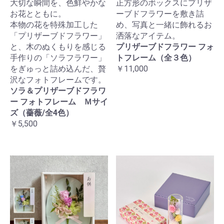
大切な瞬間を、色鮮やかな
正方形のボックスにプリザ
お花とともに。
ーブドフラワーを敷き詰
本物の花を特殊加工した
め、写真と一緒に飾れるお
「プリザーブドフラワー」
洒落なアイテム。
と、木のぬくもりを感じる
プリザーブドフラワー フォ
手作りの「ソラフラワー」
トフレーム（全３色）
をぎゅっと詰め込んだ、贅
￥11,000
沢なフォトフレームです。
ソラ＆プリザーブドフラワ
ー フォトフレーム Ｍサイ
ズ（薔薇/全4色）
￥5,500