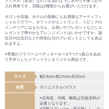
ィシャル（造花）なので生花のように水やり不要でお手
入れ簡単です。花瓶は2種類からお選びいただけます。
サロンや店舗、ホテルの装飾にもお洒落なアーティフィ
シャルフラワー。オフィスやエントランス、リビングの
インテリアにはもちろん、お祝いやプレゼントなどにエ
レガントで華やかなアレンジメントはいかがですか。誕
生日や記念日などの特別な日のプレゼントとしても喜ば
れますよ。
※専属のフラワーコーディネーターが1つ1つ真心を込め
て手作りしたイランイランオリジナル商品です。
サイズ
幅24cm×奥23cm×高55cm
材質
ポリエステル/ガラス
※北海道、沖縄、離島は別途送料が
必要となります。
※花瓶はアンバー（底石無し）、ク