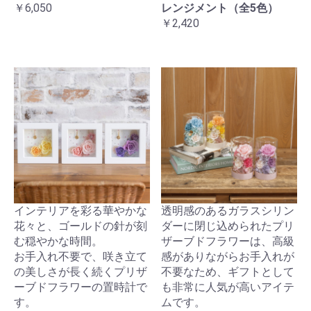
￥6,050
レンジメント（全5色）
￥2,420
インテリアを彩る華やかな
透明感のあるガラスシリン
花々と、ゴールドの針が刻
ダーに閉じ込められたプリ
む穏やかな時間。
ザーブドフラワーは、高級
お手入れ不要で、咲き立て
感がありながらお手入れが
の美しさが長く続くプリザ
不要なため、ギフトとして
ーブドフラワーの置時計で
も非常に人気が高いアイテ
す。
ムです。