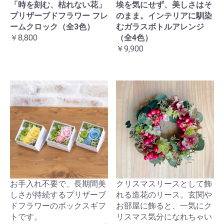
「時を刻む、枯れない花」
埃を気にせず、美しさはそ
プリザーブドフラワー フレ
のまま。インテリアに馴染
ームクロック（全3色）
むガラスボトルアレンジ
￥8,800
（全4色）
￥9,900
お手入れ不要で、長期間美
クリスマスリースとして飾
しさが持続するプリザーブ
れる造花のリース。玄関や
ドフラワーのボックスギフ
お部屋に飾ると、一気にク
トです。
リスマス気分になれちゃい