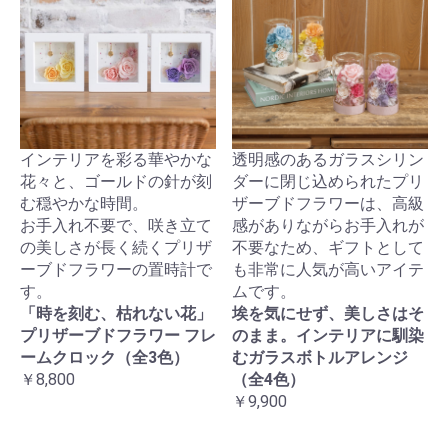
インテリアを彩る華やかな
透明感のあるガラスシリン
花々と、ゴールドの針が刻
ダーに閉じ込められたプリ
む穏やかな時間。
ザーブドフラワーは、高級
お手入れ不要で、咲き立て
感がありながらお手入れが
の美しさが長く続くプリザ
不要なため、ギフトとして
ーブドフラワーの置時計で
も非常に人気が高いアイテ
す。
ムです。
「時を刻む、枯れない花」
埃を気にせず、美しさはそ
プリザーブドフラワー フレ
のまま。インテリアに馴染
ームクロック（全3色）
むガラスボトルアレンジ
￥8,800
（全4色）
￥9,900