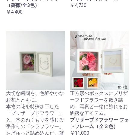
（薔薇/全3色）
￥4,730
￥4,400
大切な瞬間を、色鮮やかな
正方形のボックスにプリザ
お花とともに。
ーブドフラワーを敷き詰
本物の花を特殊加工した
め、写真と一緒に飾れるお
「プリザーブドフラワー」
洒落なアイテム。
と、木のぬくもりを感じる
プリザーブドフラワー フォ
手作りの「ソラフラワー」
トフレーム（全３色）
をぎゅっと詰め込んだ、贅
￥11,000