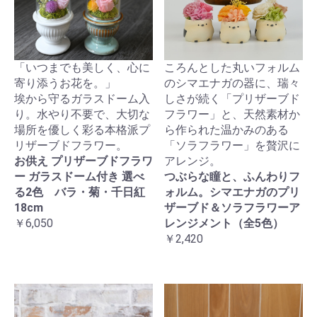
「いつまでも美しく、心に
ころんとした丸いフォルム
寄り添うお花を。」
のシマエナガの器に、瑞々
埃から守るガラスドーム入
しさが続く「プリザーブド
り。水やり不要で、大切な
フラワー」と、天然素材か
場所を優しく彩る本格派プ
ら作られた温かみのある
リザーブドフラワー。
「ソラフラワー」を贅沢に
お供え プリザーブドフラワ
アレンジ。
ー ガラスドーム付き 選べ
つぶらな瞳と、ふんわりフ
る2色 バラ・菊・千日紅
ォルム。シマエナガのプリ
18cm
ザーブド＆ソラフラワーア
￥6,050
レンジメント（全5色）
￥2,420