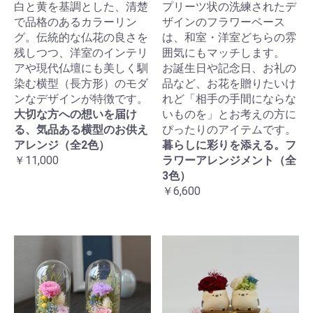
白と黄を基調とした、清楚
プリーツ状の洗練されたデ
で品格のあるカラーリン
ザインのフラワーベース
グ。伝統的な仏花の良さを
は、和室・洋室どちらの雰
残しつつ、洋室のインテリ
囲気にもマッチします。
アや現代仏壇にも美しく馴
お誕生日や記念日、お礼の
染む横型（長方形）のモダ
品など、お花を贈りたいけ
ンなデザインが特徴です。
れど「相手の手間にならな
大切な方への想いを届け
いものを」とお考えの方に
る、気品ある横型のお供え
ぴったりのアイテムです。
アレンジ（全2色）
暮らしに彩りを添える。フ
￥11,000
ラワーアレンジメント（全
3色）
￥6,600