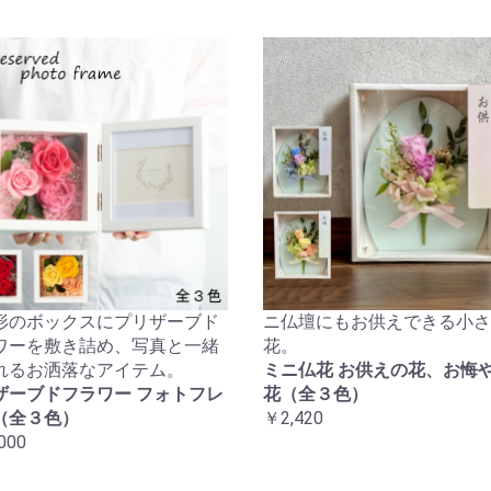
形のボックスにプリザーブド
ニ仏壇にもお供えできる小さ
ワーを敷き詰め、写真と一緒
花。
れるお洒落なアイテム。
ミニ仏花 お供えの花、お悔
ザーブドフラワー フォトフレ
花（全３色）
（全３色）
￥2,420
000