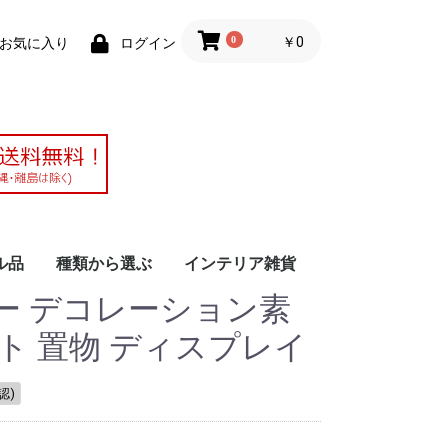
0
￥0
お気に入り
ログイン
ル品
種類から選ぶ
インテリア雑貨
ー デコレーション素
作アレンジメ
ブドフラワー
ーティフィシ
ラワー
ウム
仏花・仏壇の花
シャボンフラワー
時計・フォトフレーム
胡蝶蘭（ファレノ）
ソラフラワー
ドライフラワーアレン
クリスマス
花器
かご バスケット
小物入れ、雑貨
花材・資材
その他
ジ
ト 置物 ディスプレイ
認)