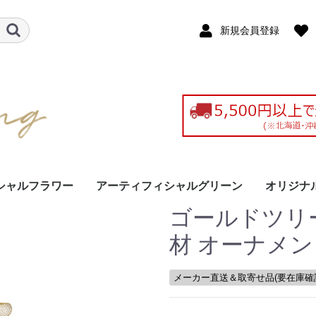
新規会員登録
シャルフラワー
アーティフィシャルグリーン
オリジナ
ゴールドツリ
ト
ース
ーケ
花
観葉植物
花びん入り（グリーン）
壁面装飾（グリーン）
グリーン
2025新
プリザー
造花（ア
ドライフ
ハーバリ
ント
ャル）
材 オーナメン
メーカー直送＆取寄せ品(要在庫確