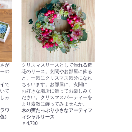
さが
クリスマスリースとして飾れる造
ーの
花のリース。玄関やお部屋に飾る
と、一気にクリスマス気分になれ
イで
ちゃいます。お部屋に、玄関に…
いて
お好きな場所に飾ってお楽しみく
しみ
ださい。クリスマスパーティーを
より素敵に飾ってみませんか。
ラワ
木の実たっぷり小さなアーティフ
3色）
ィシャルリース
￥4,730