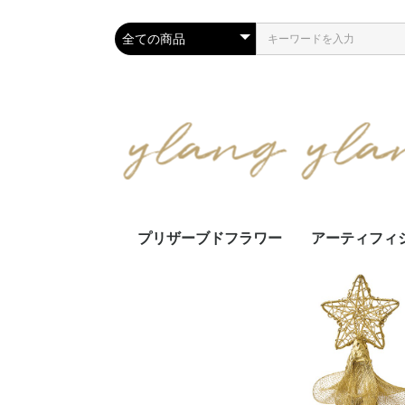
プリザーブドフラワー
アーティフィ
アレンジメント
スワッグ・リース
お供花
アレンジメン
スワッグ・リ
花束・ミニブ
仏花・お供え
壁面装飾
フラワー