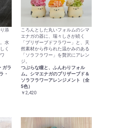
り添
ころんとした丸いフォルムのシマ
エナガの器に、瑞々しさが続く
。水
「プリザーブドフラワー」と、天
しく
然素材から作られた温かみのある
ワ
「ソラフラワー」を贅沢にアレン
ジ。
 ガラ
つぶらな瞳と、ふんわりフォル
ラ・
ム。シマエナガのプリザーブド＆
ソラフラワーアレンジメント（全
5色）
￥2,420