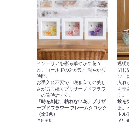
インテリアを彩る華やかな花々
透明
と、ゴールドの針が刻む穏やかな
閉じ
時間。
ワー
お手入れ不要で、咲き立ての美し
入れ
さが長く続くプリザーブドフラワ
も非
ーの置時計です。
す。
「時を刻む、枯れない花」プリザ
埃を
ーブドフラワー フレームクロック
ま。
（全3色）
トル
￥8,800
￥9,9