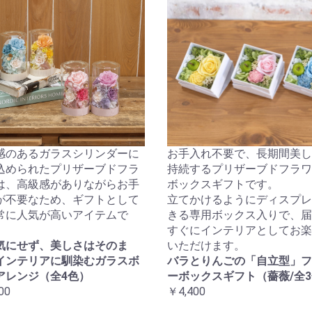
感のあるガラスシリンダーに
お手入れ不要で、長期間美し
込められたプリザーブドフラ
持続するプリザーブドフラワ
は、高級感がありながらお手
ボックスギフトです。
が不要なため、ギフトとして
立てかけるようにディスプレ
常に人気が高いアイテムで
きる専用ボックス入りで、届
すぐにインテリアとしてお楽
気にせず、美しさはそのま
いただけます。
インテリアに馴染むガラスボ
バラとりんごの「自立型」フ
アレンジ（全4色）
ーボックスギフト（薔薇/全
00
￥4,400