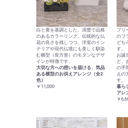
白と黄を基調とした、清楚で品格
プリ
のあるカラーリング。伝統的な仏
のフ
花の良さを残しつつ、洋室のイン
どち
テリアや現代仏壇にも美しく馴染
す。
む横型（長方形）のモダンなデザ
お誕
インが特徴です。
ど、
大切な方への想いを届ける、気品
の手
ある横型のお供えアレンジ（全2
えの
色）
す。
￥11,000
暮ら
アレ
￥6,6