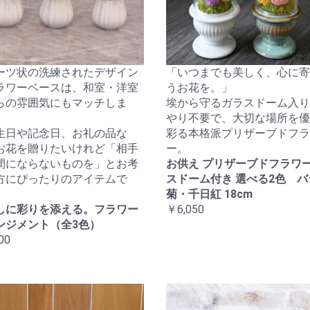
ーツ状の洗練されたデザイン
「いつまでも美しく、心に寄
ラワーベースは、和室・洋室
うお花を。」
らの雰囲気にもマッチしま
埃から守るガラスドーム入り
やり不要で、大切な場所を優
生日や記念日、お礼の品な
彩る本格派プリザーブドフラ
お花を贈りたいけれど「相手
ー。
間にならないものを」とお考
お供え プリザーブドフラワー
方にぴったりのアイテムで
スドーム付き 選べる2色 バ
菊・千日紅 18cm
しに彩りを添える。フラワー
￥6,050
ンジメント（全3色）
00