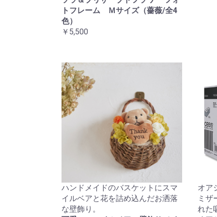
トフレーム Ｍサイズ（薔薇/全4
色）
￥5,500
ハンドメイドのバスケットにスマ
オア
イルベアと花を詰め込んだお洒落
ミザ
な壁飾り。
れた