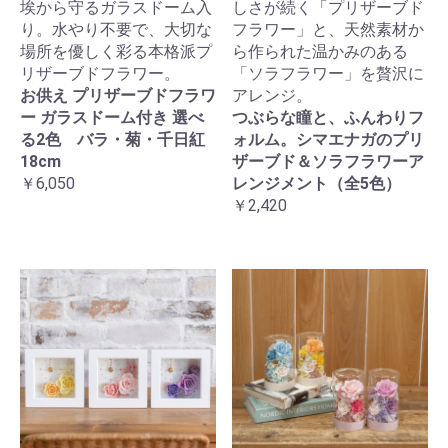
埃から守るガラスドーム入
しさが続く「プリザーブド
り。水やり不要で、大切な
フラワー」と、天然素材か
場所を優しく彩る本格派プ
ら作られた温かみのある
リザーブドフラワー。
「ソラフラワー」を贅沢に
お供え プリザーブドフラワ
アレンジ。
ー ガラスドーム付き 選べ
つぶらな瞳と、ふんわりフ
る2色 バラ・菊・千日紅
ォルム。シマエナガのプリ
18cm
ザーブド＆ソラフラワーア
￥6,050
レンジメント（全5色）
￥2,420