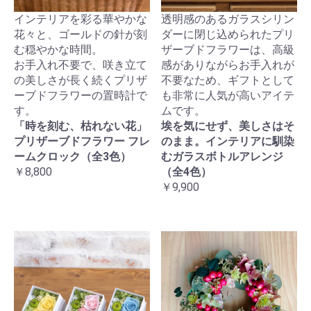
インテリアを彩る華やかな
透明感のあるガラスシリン
花々と、ゴールドの針が刻
ダーに閉じ込められたプリ
む穏やかな時間。
ザーブドフラワーは、高級
お手入れ不要で、咲き立て
感がありながらお手入れが
の美しさが長く続くプリザ
不要なため、ギフトとして
ーブドフラワーの置時計で
も非常に人気が高いアイテ
す。
ムです。
「時を刻む、枯れない花」
埃を気にせず、美しさはそ
プリザーブドフラワー フレ
のまま。インテリアに馴染
ームクロック（全3色）
むガラスボトルアレンジ
￥8,800
（全4色）
￥9,900