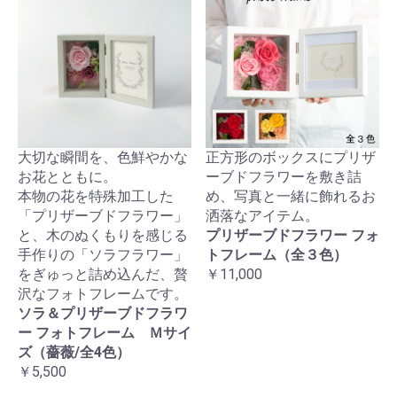
大切な瞬間を、色鮮やかな
正方形のボックスにプリザ
お花とともに。
ーブドフラワーを敷き詰
本物の花を特殊加工した
め、写真と一緒に飾れるお
「プリザーブドフラワー」
洒落なアイテム。
と、木のぬくもりを感じる
プリザーブドフラワー フォ
手作りの「ソラフラワー」
トフレーム（全３色）
をぎゅっと詰め込んだ、贅
￥11,000
沢なフォトフレームです。
ソラ＆プリザーブドフラワ
ー フォトフレーム Ｍサイ
ズ（薔薇/全4色）
￥5,500