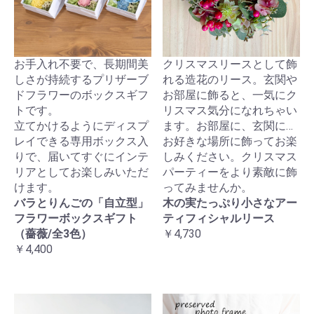
お手入れ不要で、長期間美
クリスマスリースとして飾
しさが持続するプリザーブ
れる造花のリース。玄関や
ドフラワーのボックスギフ
お部屋に飾ると、一気にク
トです。
リスマス気分になれちゃい
立てかけるようにディスプ
ます。お部屋に、玄関に…
レイできる専用ボックス入
お好きな場所に飾ってお楽
りで、届いてすぐにインテ
しみください。クリスマス
リアとしてお楽しみいただ
パーティーをより素敵に飾
けます。
ってみませんか。
バラとりんごの「自立型」
木の実たっぷり小さなアー
フラワーボックスギフト
ティフィシャルリース
（薔薇/全3色）
￥4,730
￥4,400