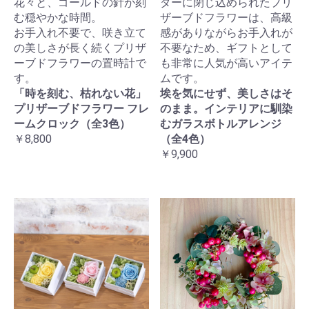
花々と、ゴールドの針が刻
ダーに閉じ込められたプリ
む穏やかな時間。
ザーブドフラワーは、高級
お手入れ不要で、咲き立て
感がありながらお手入れが
の美しさが長く続くプリザ
不要なため、ギフトとして
ーブドフラワーの置時計で
も非常に人気が高いアイテ
す。
ムです。
「時を刻む、枯れない花」
埃を気にせず、美しさはそ
プリザーブドフラワー フレ
のまま。インテリアに馴染
ームクロック（全3色）
むガラスボトルアレンジ
￥8,800
（全4色）
￥9,900