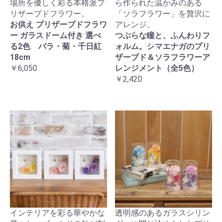
場所を優しく彩る本格派プ
ら作られた温かみのある
リザーブドフラワー。
「ソラフラワー」を贅沢に
お供え プリザーブドフラワ
アレンジ。
ー ガラスドーム付き 選べ
つぶらな瞳と、ふんわりフ
る2色 バラ・菊・千日紅
ォルム。シマエナガのプリ
18cm
ザーブド＆ソラフラワーア
￥6,050
レンジメント（全5色）
￥2,420
インテリアを彩る華やかな
透明感のあるガラスシリン