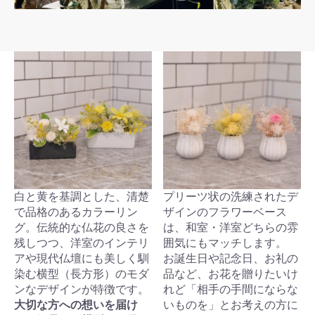
白と黄を基調とした、清楚
プリーツ状の洗練されたデ
で品格のあるカラーリン
ザインのフラワーベース
グ。伝統的な仏花の良さを
は、和室・洋室どちらの雰
残しつつ、洋室のインテリ
囲気にもマッチします。
アや現代仏壇にも美しく馴
お誕生日や記念日、お礼の
染む横型（長方形）のモダ
品など、お花を贈りたいけ
ンなデザインが特徴です。
れど「相手の手間にならな
大切な方への想いを届け
いものを」とお考えの方に