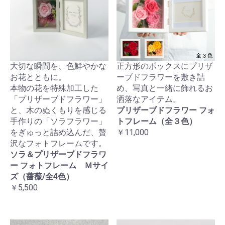
大切な瞬間を、色鮮やかな
正方形のボックスにプリザ
お花とともに。
ーブドフラワーを敷き詰
本物の花を特殊加工した
め、写真と一緒に飾れるお
「プリザーブドフラワー」
洒落なアイテム。
と、木のぬくもりを感じる
プリザーブドフラワー フォ
手作りの「ソラフラワー」
トフレーム（全３色）
をぎゅっと詰め込んだ、贅
￥11,000
沢なフォトフレームです。
ソラ＆プリザーブドフラワ
ー フォトフレーム Ｍサイ
ズ（薔薇/全4色）
￥5,500