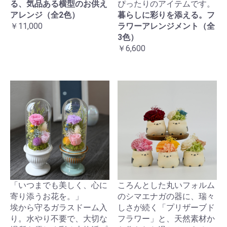
る、気品ある横型のお供え
ぴったりのアイテムです。
アレンジ（全2色）
暮らしに彩りを添える。フ
￥11,000
ラワーアレンジメント（全
3色）
￥6,600
「いつまでも美しく、心に
ころんとした丸いフォルム
寄り添うお花を。」
のシマエナガの器に、瑞々
埃から守るガラスドーム入
しさが続く「プリザーブド
り。水やり不要で、大切な
フラワー」と、天然素材か