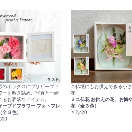
形のボックスにプリザーブド
ニ仏壇にもお供えできる小さ
ワーを敷き詰め、写真と一緒
花。
れるお洒落なアイテム。
ミニ仏花 お供えの花、お悔
ザーブドフラワー フォトフレ
花（全３色）
（全３色）
￥2,420
000