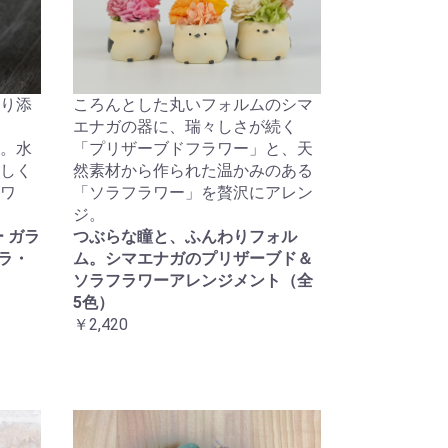
り添
ころんとした丸いフォルムのシマ
エナガの器に、瑞々しさが続く
。水
「プリザーブドフラワー」と、天
しく
然素材から作られた温かみのある
ワ
「ソラフラワー」を贅沢にアレン
ジ。
 ガラ
つぶらな瞳と、ふんわりフォル
ラ・
ム。シマエナガのプリザーブド＆
ソラフラワーアレンジメント（全
5色）
￥2,420