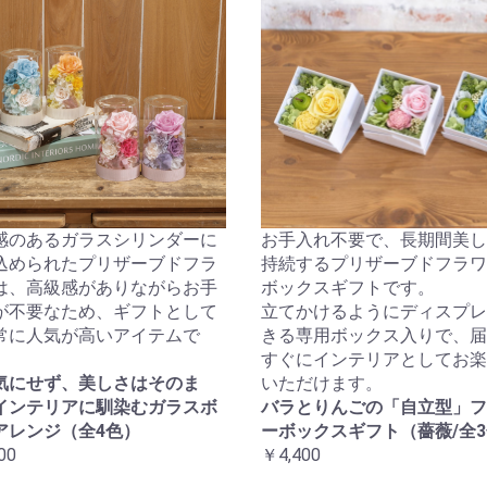
感のあるガラスシリンダーに
お手入れ不要で、長期間美し
込められたプリザーブドフラ
持続するプリザーブドフラワ
は、高級感がありながらお手
ボックスギフトです。
が不要なため、ギフトとして
立てかけるようにディスプレ
常に人気が高いアイテムで
きる専用ボックス入りで、届
すぐにインテリアとしてお楽
気にせず、美しさはそのま
いただけます。
インテリアに馴染むガラスボ
バラとりんごの「自立型」フ
アレンジ（全4色）
ーボックスギフト（薔薇/全
00
￥4,400