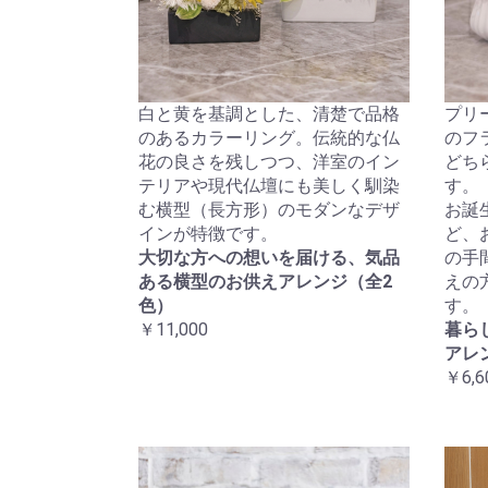
白と黄を基調とした、清楚で品格
プリ
のあるカラーリング。伝統的な仏
のフ
花の良さを残しつつ、洋室のイン
どち
テリアや現代仏壇にも美しく馴染
す。
む横型（長方形）のモダンなデザ
お誕
インが特徴です。
ど、
大切な方への想いを届ける、気品
の手
ある横型のお供えアレンジ（全2
えの
色）
す。
￥11,000
暮ら
アレ
￥6,6