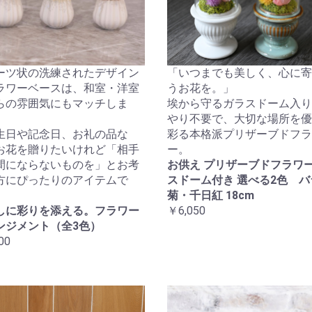
ーツ状の洗練されたデザイン
「いつまでも美しく、心に寄
ラワーベースは、和室・洋室
うお花を。」
らの雰囲気にもマッチしま
埃から守るガラスドーム入り
やり不要で、大切な場所を優
生日や記念日、お礼の品な
彩る本格派プリザーブドフラ
お花を贈りたいけれど「相手
ー。
間にならないものを」とお考
お供え プリザーブドフラワー
方にぴったりのアイテムで
スドーム付き 選べる2色 バ
菊・千日紅 18cm
しに彩りを添える。フラワー
￥6,050
ンジメント（全3色）
00