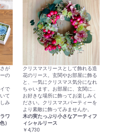
さが
クリスマスリースとして飾れる造
ーの
花のリース。玄関やお部屋に飾る
と、一気にクリスマス気分になれ
イで
ちゃいます。お部屋に、玄関に…
いて
お好きな場所に飾ってお楽しみく
しみ
ださい。クリスマスパーティーを
より素敵に飾ってみませんか。
ラワ
木の実たっぷり小さなアーティフ
3色）
ィシャルリース
￥4,730