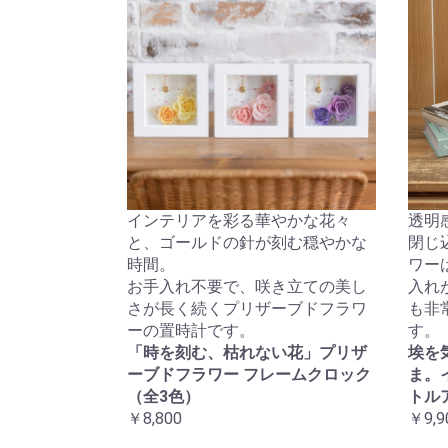
インテリアを彩る華やかな花々
透明
と、ゴールドの針が刻む穏やかな
閉じ
時間。
ワー
お手入れ不要で、咲き立ての美し
入れ
さが長く続くプリザーブドフラワ
も非
ーの置時計です。
す。
「時を刻む、枯れない花」プリザ
埃を
ーブドフラワー フレームクロック
ま。
（全3色）
トル
￥8,800
￥9,9