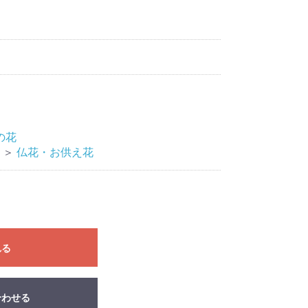
の花
＞
仏花・お供え花
れる
合わせる