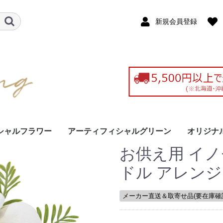
新規会員登録
シャルフラワー
アーティフィシャルグリーン
オリジナ
お供え用 イ
ト
ース
ーケ
花
観葉植物
花びん入り（グリーン）
壁面装飾（グリーン）
グリーン
2025新
プリザー
造花（ア
ドライフ
ハーバリ
ント
ャル）
ドル アレンジ
メーカー直送＆取寄せ品(要在庫確