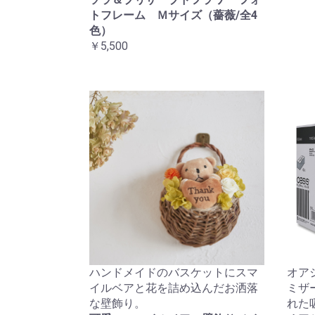
トフレーム Ｍサイズ（薔薇/全4
色）
￥5,500
ハンドメイドのバスケットにスマ
オア
イルベアと花を詰め込んだお洒落
ミザ
な壁飾り。
れた