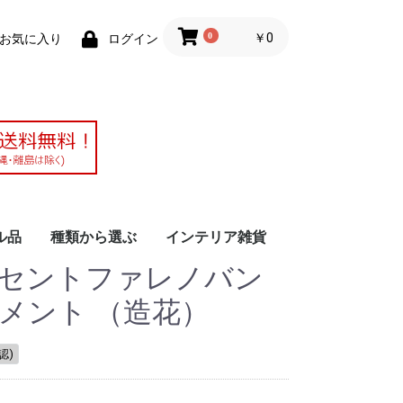
0
￥0
お気に入り
ログイン
ル品
種類から選ぶ
インテリア雑貨
ノセントファレノバン
作アレンジメ
ブドフラワー
ーティフィシ
ラワー
ウム
仏花・仏壇の花
シャボンフラワー
時計・フォトフレーム
胡蝶蘭（ファレノ）
ソラフラワー
ドライフラワーアレン
クリスマス
花器
かご バスケット
小物入れ、雑貨
花材・資材
その他
ジ
メント （造花）
認)