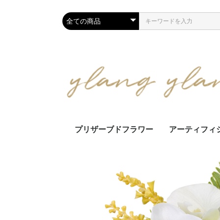
プリザーブドフラワー
アーティフィ
アレンジメント
スワッグ・リース
お供花
アレンジメン
スワッグ・リ
花束・ミニブ
仏花・お供え
壁面装飾
フラワー