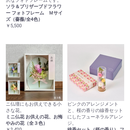
沢なフォトフレームです。
ソラ＆プリザーブドフラワ
ー フォトフレーム Ｍサイ
ズ（薔薇/全4色）
￥5,500
ニ仏壇にもお供えできる小
ピンクのアレンジメント
さな花。
と、桜の香りの線香セット
ミニ仏花 お供えの花、お悔
にしたフューネラルアレン
やみの花（全３色）
ジ。
￥2,420
線香セット（桜の香り） フ