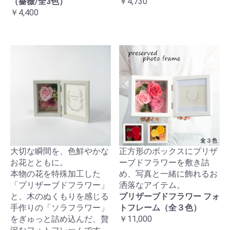
（薔薇/全3色）
￥4,730
￥4,400
大切な瞬間を、色鮮やかな
正方形のボックスにプリザ
お花とともに。
ーブドフラワーを敷き詰
本物の花を特殊加工した
め、写真と一緒に飾れるお
「プリザーブドフラワー」
洒落なアイテム。
と、木のぬくもりを感じる
プリザーブドフラワー フォ
手作りの「ソラフラワー」
トフレーム（全３色）
をぎゅっと詰め込んだ、贅
￥11,000