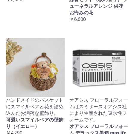
ューネラルアレンジ 供花
お悔みの花
￥6,600
ハンドメイドのバスケット
オアシス フローラルフォー
にスマイルベアと花を詰め
ムはスミザースオアシス社
込んだお洒落な壁飾り。
により生産された吸水性フ
可愛いスマイルベアの壁飾
ォームです。
り（イエロー）
オアシス フローラルフォー
￥4,290
ム デラックス黒箱 maxlife