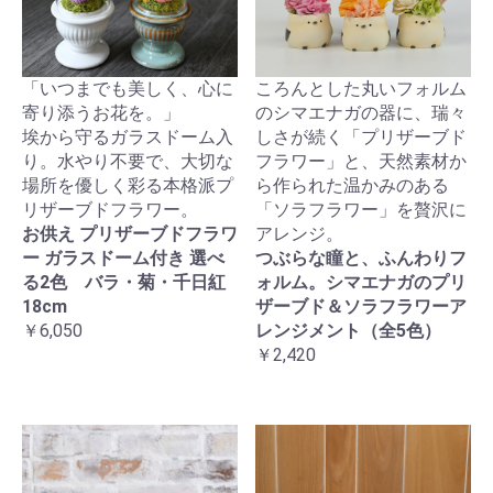
「いつまでも美しく、心に
ころんとした丸いフォルム
寄り添うお花を。」
のシマエナガの器に、瑞々
埃から守るガラスドーム入
しさが続く「プリザーブド
り。水やり不要で、大切な
フラワー」と、天然素材か
場所を優しく彩る本格派プ
ら作られた温かみのある
リザーブドフラワー。
「ソラフラワー」を贅沢に
お供え プリザーブドフラワ
アレンジ。
ー ガラスドーム付き 選べ
つぶらな瞳と、ふんわりフ
る2色 バラ・菊・千日紅
ォルム。シマエナガのプリ
18cm
ザーブド＆ソラフラワーア
￥6,050
レンジメント（全5色）
￥2,420