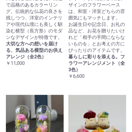
で品格のあるカラーリン
ザインのフラワーベース
グ。伝統的な仏花の良さを
は、和室・洋室どちらの雰
残しつつ、洋室のインテリ
囲気にもマッチします。
アや現代仏壇にも美しく馴
お誕生日や記念日、お礼の
染む横型（長方形）のモダ
品など、お花を贈りたいけ
ンなデザインが特徴です。
れど「相手の手間にならな
大切な方への想いを届け
いものを」とお考えの方に
る、気品ある横型のお供え
ぴったりのアイテムです。
アレンジ（全2色）
暮らしに彩りを添える。フ
￥11,000
ラワーアレンジメント（全
3色）
￥6,600