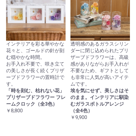
インテリアを彩る華やかな
透明感のあるガラスシリン
花々と、ゴールドの針が刻
ダーに閉じ込められたプリ
む穏やかな時間。
ザーブドフラワーは、高級
お手入れ不要で、咲き立て
感がありながらお手入れが
の美しさが長く続くプリザ
不要なため、ギフトとして
ーブドフラワーの置時計で
も非常に人気が高いアイテ
す。
ムです。
「時を刻む、枯れない花」
埃を気にせず、美しさはそ
プリザーブドフラワー フレ
のまま。インテリアに馴染
ームクロック（全3色）
むガラスボトルアレンジ
￥8,800
（全4色）
￥9,900