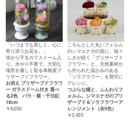
「いつまでも美しく、心に
ころんとした丸いフォルム
寄り添うお花を。」
のシマエナガの器に、瑞々
埃から守るガラスドーム入
しさが続く「プリザーブド
り。水やり不要で、大切な
フラワー」と、天然素材か
場所を優しく彩る本格派プ
ら作られた温かみのある
リザーブドフラワー。
「ソラフラワー」を贅沢に
お供え プリザーブドフラワ
アレンジ。
ー ガラスドーム付き 選べ
つぶらな瞳と、ふんわりフ
る2色 バラ・菊・千日紅
ォルム。シマエナガのプリ
18cm
ザーブド＆ソラフラワーア
￥6,050
レンジメント（全5色）
￥2,420