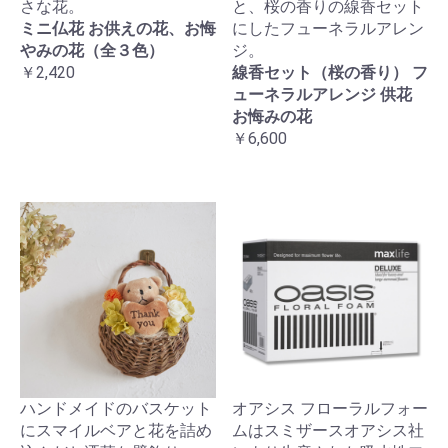
さな花。
と、桜の香りの線香セット
ミニ仏花 お供えの花、お悔
にしたフューネラルアレン
やみの花（全３色）
ジ。
￥2,420
線香セット（桜の香り） フ
ューネラルアレンジ 供花
お悔みの花
￥6,600
ハンドメイドのバスケット
オアシス フローラルフォー
にスマイルベアと花を詰め
ムはスミザースオアシス社