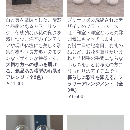
白と黄を基調とした、清楚
プリーツ状の洗練されたデ
で品格のあるカラーリン
ザインのフラワーベース
グ。伝統的な仏花の良さを
は、和室・洋室どちらの雰
残しつつ、洋室のインテリ
囲気にもマッチします。
アや現代仏壇にも美しく馴
お誕生日や記念日、お礼の
染む横型（長方形）のモダ
品など、お花を贈りたいけ
ンなデザインが特徴です。
れど「相手の手間にならな
大切な方への想いを届け
いものを」とお考えの方に
る、気品ある横型のお供え
ぴったりのアイテムです。
アレンジ（全2色）
暮らしに彩りを添える。フ
￥11,000
ラワーアレンジメント（全
3色）
￥6,600