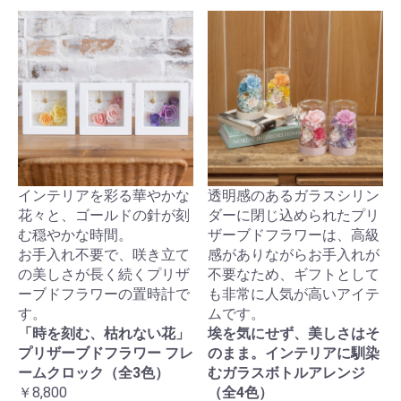
インテリアを彩る華やかな
透明感のあるガラスシリン
花々と、ゴールドの針が刻
ダーに閉じ込められたプリ
む穏やかな時間。
ザーブドフラワーは、高級
お手入れ不要で、咲き立て
感がありながらお手入れが
の美しさが長く続くプリザ
不要なため、ギフトとして
ーブドフラワーの置時計で
も非常に人気が高いアイテ
す。
ムです。
「時を刻む、枯れない花」
埃を気にせず、美しさはそ
プリザーブドフラワー フレ
のまま。インテリアに馴染
ームクロック（全3色）
むガラスボトルアレンジ
￥8,800
（全4色）