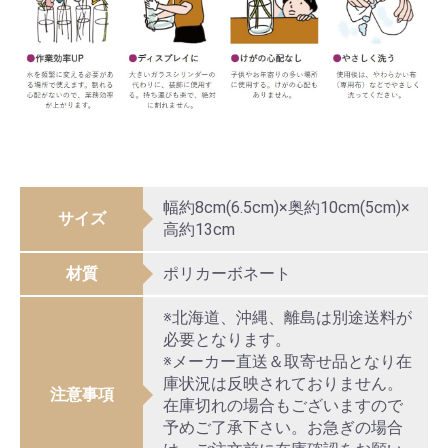
幅約8cm(6.5cm)×奥約10cm(5cm)×
サイズ
高約13cm
材質
ポリカーボネート
※北海道、沖縄、離島は別途送料が
必要となります。
※メーカー直送＆取寄せ品となり在
庫状況は反映されておりません。
注意事項
在庫切れの場合もございますので
予めご了承下さい。お急ぎの場合