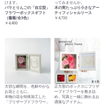
けます。
ってみませんか。
バラとりんごの「自立型」
木の実たっぷり小さなアー
フラワーボックスギフト
ティフィシャルリース
（薔薇/全3色）
￥4,730
￥4,400
大切な瞬間を、色鮮やかな
正方形のボックスにプリザ
お花とともに。
ーブドフラワーを敷き詰
本物の花を特殊加工した
め、写真と一緒に飾れるお
「プリザーブドフラワー」
洒落なアイテム。