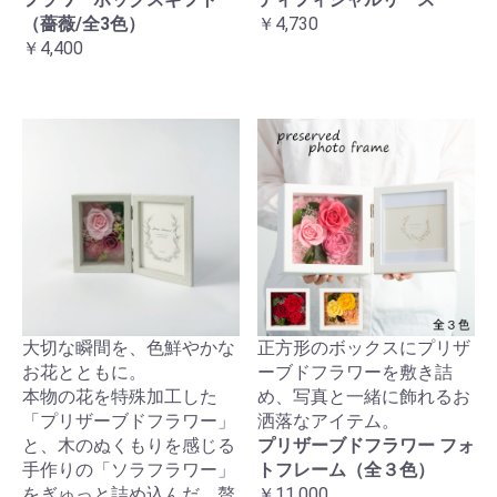
（薔薇/全3色）
￥4,730
￥4,400
大切な瞬間を、色鮮やかな
正方形のボックスにプリザ
お花とともに。
ーブドフラワーを敷き詰
本物の花を特殊加工した
め、写真と一緒に飾れるお
「プリザーブドフラワー」
洒落なアイテム。
と、木のぬくもりを感じる
プリザーブドフラワー フォ
手作りの「ソラフラワー」
トフレーム（全３色）
をぎゅっと詰め込んだ、贅
￥11,000