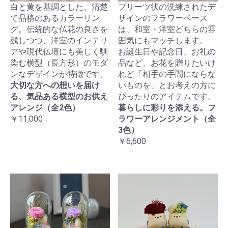
白と黄を基調とした、清楚
プリーツ状の洗練されたデ
で品格のあるカラーリン
ザインのフラワーベース
グ。伝統的な仏花の良さを
は、和室・洋室どちらの雰
残しつつ、洋室のインテリ
囲気にもマッチします。
アや現代仏壇にも美しく馴
お誕生日や記念日、お礼の
染む横型（長方形）のモダ
品など、お花を贈りたいけ
ンなデザインが特徴です。
れど「相手の手間にならな
大切な方への想いを届け
いものを」とお考えの方に
る、気品ある横型のお供え
ぴったりのアイテムです。
アレンジ（全2色）
暮らしに彩りを添える。フ
￥11,000
ラワーアレンジメント（全
3色）
￥6,600