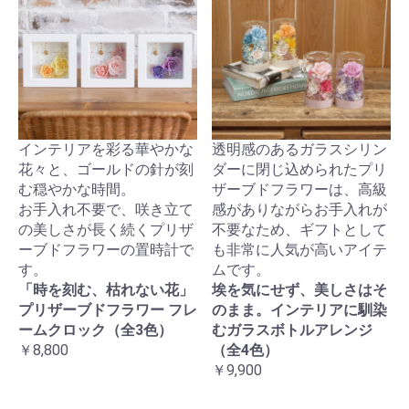
インテリアを彩る華やかな
透明感のあるガラスシリン
花々と、ゴールドの針が刻
ダーに閉じ込められたプリ
む穏やかな時間。
ザーブドフラワーは、高級
お手入れ不要で、咲き立て
感がありながらお手入れが
の美しさが長く続くプリザ
不要なため、ギフトとして
ーブドフラワーの置時計で
も非常に人気が高いアイテ
す。
ムです。
「時を刻む、枯れない花」
埃を気にせず、美しさはそ
プリザーブドフラワー フレ
のまま。インテリアに馴染
ームクロック（全3色）
むガラスボトルアレンジ
￥8,800
（全4色）
￥9,900