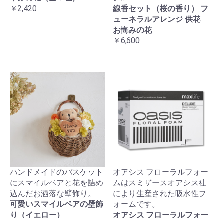
￥2,420
線香セット（桜の香り） フ
ューネラルアレンジ 供花
お悔みの花
￥6,600
ハンドメイドのバスケット
オアシス フローラルフォー
にスマイルベアと花を詰め
ムはスミザースオアシス社
込んだお洒落な壁飾り。
により生産された吸水性フ
可愛いスマイルベアの壁飾
ォームです。
り（イエロー）
オアシス フローラルフォー