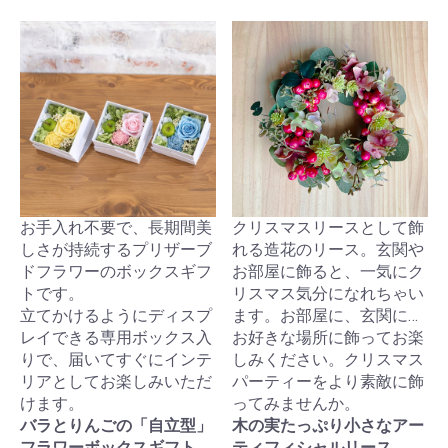
お手入れ不要で、長期間美
クリスマスリースとして飾
しさが持続するプリザーブ
れる造花のリース。玄関や
ドフラワーのボックスギフ
お部屋に飾ると、一気にク
トです。
リスマス気分になれちゃい
立てかけるようにディスプ
ます。お部屋に、玄関に…
レイできる専用ボックス入
お好きな場所に飾ってお楽
りで、届いてすぐにインテ
しみください。クリスマス
リアとしてお楽しみいただ
パーティーをより素敵に飾
けます。
ってみませんか。
バラとりんごの「自立型」
木の実たっぷり小さなアー
フラワーボックスギフト
ティフィシャルリース