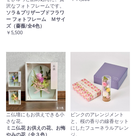
沢なフォトフレームです。
ソラ＆プリザーブドフラワ
ー フォトフレーム Ｍサイ
ズ（薔薇/全4色）
￥5,500
ニ仏壇にもお供えできる小
ピンクのアレンジメント
さな花。
と、桜の香りの線香セット
ミニ仏花 お供えの花、お悔
にしたフューネラルアレン
やみの花（全３色）
ジ。