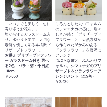
「いつまでも美しく、心に
ころんとした丸いフォルム
寄り添うお花を。」
のシマエナガの器に、瑞々
埃から守るガラスドーム入
しさが続く「プリザーブド
り。水やり不要で、大切な
フラワー」と、天然素材か
場所を優しく彩る本格派プ
ら作られた温かみのある
リザーブドフラワー。
「ソラフラワー」を贅沢に
お供え プリザーブドフラワ
アレンジ。
ー ガラスドーム付き 選べ
つぶらな瞳と、ふんわりフ
る2色 バラ・菊・千日紅
ォルム。シマエナガのプリ
18cm
ザーブド＆ソラフラワーア
￥6,050
レンジメント（全5色）
￥2,420