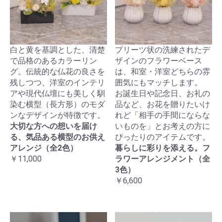
白と黄を基調とした、清楚
プリーツ状の洗練されたデ
で品格のあるカラーリン
ザインのフラワーベース
グ。伝統的な仏花の良さを
は、和室・洋室どちらの雰
残しつつ、洋室のインテリ
囲気にもマッチします。
アや現代仏壇にも美しく馴
お誕生日や記念日、お礼の
染む横型（長方形）のモダ
品など、お花を贈りたいけ
ンなデザインが特徴です。
れど「相手の手間にならな
大切な方への想いを届け
いものを」とお考えの方に
る、気品ある横型のお供え
ぴったりのアイテムです。
アレンジ（全2色）
暮らしに彩りを添える。フ
￥11,000
ラワーアレンジメント（全
3色）
￥6,600