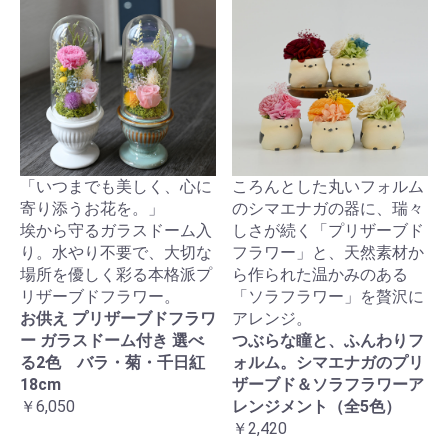
「いつまでも美しく、心に
ころんとした丸いフォルム
寄り添うお花を。」
のシマエナガの器に、瑞々
埃から守るガラスドーム入
しさが続く「プリザーブド
り。水やり不要で、大切な
フラワー」と、天然素材か
場所を優しく彩る本格派プ
ら作られた温かみのある
リザーブドフラワー。
「ソラフラワー」を贅沢に
お供え プリザーブドフラワ
アレンジ。
ー ガラスドーム付き 選べ
つぶらな瞳と、ふんわりフ
る2色 バラ・菊・千日紅
ォルム。シマエナガのプリ
18cm
ザーブド＆ソラフラワーア
￥6,050
レンジメント（全5色）
￥2,420