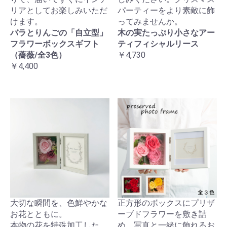
リアとしてお楽しみいただ
パーティーをより素敵に飾
けます。
ってみませんか。
バラとりんごの「自立型」
木の実たっぷり小さなアー
フラワーボックスギフト
ティフィシャルリース
（薔薇/全3色）
￥4,730
￥4,400
大切な瞬間を、色鮮やかな
正方形のボックスにプリザ
お花とともに。
ーブドフラワーを敷き詰
本物の花を特殊加工した
め、写真と一緒に飾れるお