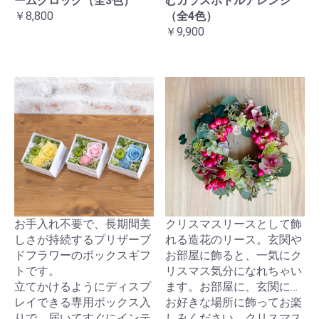
ームクロック（全3色）
むガラスボトルアレンジ
￥8,800
（全4色）
￥9,900
お手入れ不要で、長期間美
クリスマスリースとして飾
しさが持続するプリザーブ
れる造花のリース。玄関や
ドフラワーのボックスギフ
お部屋に飾ると、一気にク
トです。
リスマス気分になれちゃい
立てかけるようにディスプ
ます。お部屋に、玄関に…
レイできる専用ボックス入
お好きな場所に飾ってお楽
りで、届いてすぐにインテ
しみください。クリスマス