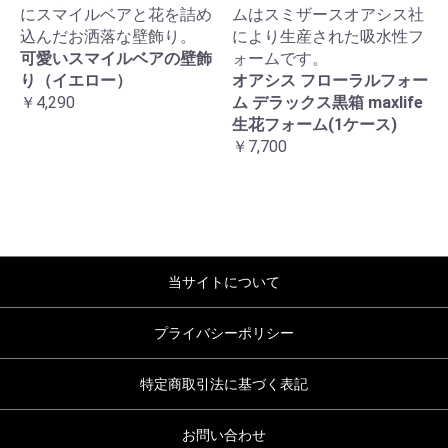
にスマイルベアと花を詰め
ムはスミザースオアシス社
込んだお洒落な壁飾り。
により生産された吸水性フ
可愛いスマイルベアの壁飾
ォームです。
り（イエロー）
オアシス フローラルフォー
￥4,290
ム デラックス黒箱 maxlife
生花フォーム(1ケース)
￥7,700
当サイトについて
プライバシーポリシー
特定商取引法に基づく表記
お問い合わせ