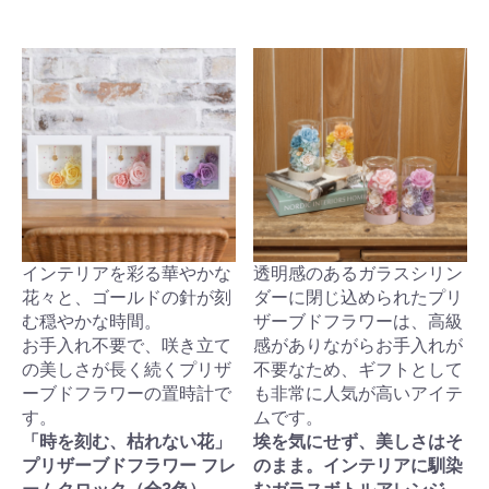
インテリアを彩る華やかな
透明感のあるガラスシリン
花々と、ゴールドの針が刻
ダーに閉じ込められたプリ
む穏やかな時間。
ザーブドフラワーは、高級
お手入れ不要で、咲き立て
感がありながらお手入れが
の美しさが長く続くプリザ
不要なため、ギフトとして
ーブドフラワーの置時計で
も非常に人気が高いアイテ
す。
ムです。
「時を刻む、枯れない花」
埃を気にせず、美しさはそ
プリザーブドフラワー フレ
のまま。インテリアに馴染