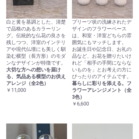
白と黄を基調とした、清楚
プリーツ状の洗練されたデ
で品格のあるカラーリン
ザインのフラワーベース
グ。伝統的な仏花の良さを
は、和室・洋室どちらの雰
残しつつ、洋室のインテリ
囲気にもマッチします。
アや現代仏壇にも美しく馴
お誕生日や記念日、お礼の
染む横型（長方形）のモダ
品など、お花を贈りたいけ
ンなデザインが特徴です。
れど「相手の手間にならな
大切な方への想いを届け
いものを」とお考えの方に
る、気品ある横型のお供え
ぴったりのアイテムです。
アレンジ（全2色）
暮らしに彩りを添える。フ
￥11,000
ラワーアレンジメント（全
3色）
￥6,600