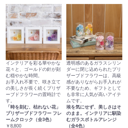
インテリアを彩る華やかな
透明感のあるガラスシリン
花々と、ゴールドの針が刻
ダーに閉じ込められたプリ
む穏やかな時間。
ザーブドフラワーは、高級
お手入れ不要で、咲き立て
感がありながらお手入れが
の美しさが長く続くプリザ
不要なため、ギフトとして
ーブドフラワーの置時計で
も非常に人気が高いアイテ
す。
ムです。
「時を刻む、枯れない花」
埃を気にせず、美しさはそ
プリザーブドフラワー フレ
のまま。インテリアに馴染
ームクロック（全3色）
むガラスボトルアレンジ
￥8,800
（全4色）