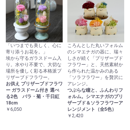
「いつまでも美しく、心に
ころんとした丸いフォルム
寄り添うお花を。」
のシマエナガの器に、瑞々
埃から守るガラスドーム入
しさが続く「プリザーブド
り。水やり不要で、大切な
フラワー」と、天然素材か
場所を優しく彩る本格派プ
ら作られた温かみのある
リザーブドフラワー。
「ソラフラワー」を贅沢に
お供え プリザーブドフラワ
アレンジ。
ー ガラスドーム付き 選べ
つぶらな瞳と、ふんわりフ
る2色 バラ・菊・千日紅
ォルム。シマエナガのプリ
18cm
ザーブド＆ソラフラワーア
￥6,050
レンジメント（全5色）
￥2,420