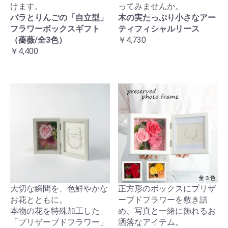
けます。
ってみませんか。
バラとりんごの「自立型」
木の実たっぷり小さなアー
フラワーボックスギフト
ティフィシャルリース
（薔薇/全3色）
￥4,730
￥4,400
大切な瞬間を、色鮮やかな
正方形のボックスにプリザ
お花とともに。
ーブドフラワーを敷き詰
本物の花を特殊加工した
め、写真と一緒に飾れるお
「プリザーブドフラワー」
洒落なアイテム。