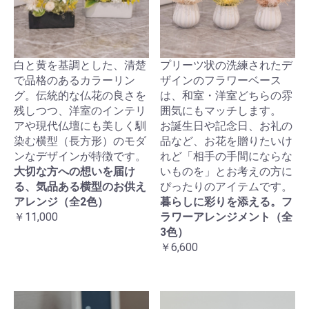
白と黄を基調とした、清楚
プリーツ状の洗練されたデ
で品格のあるカラーリン
ザインのフラワーベース
グ。伝統的な仏花の良さを
は、和室・洋室どちらの雰
残しつつ、洋室のインテリ
囲気にもマッチします。
アや現代仏壇にも美しく馴
お誕生日や記念日、お礼の
染む横型（長方形）のモダ
品など、お花を贈りたいけ
ンなデザインが特徴です。
れど「相手の手間にならな
大切な方への想いを届け
いものを」とお考えの方に
る、気品ある横型のお供え
ぴったりのアイテムです。
アレンジ（全2色）
暮らしに彩りを添える。フ
￥11,000
ラワーアレンジメント（全
3色）
￥6,600