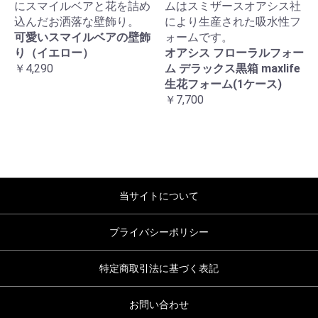
にスマイルベアと花を詰め
ムはスミザースオアシス社
込んだお洒落な壁飾り。
により生産された吸水性フ
可愛いスマイルベアの壁飾
ォームです。
り（イエロー）
オアシス フローラルフォー
￥4,290
ム デラックス黒箱 maxlife
生花フォーム(1ケース)
￥7,700
当サイトについて
プライバシーポリシー
特定商取引法に基づく表記
お問い合わせ