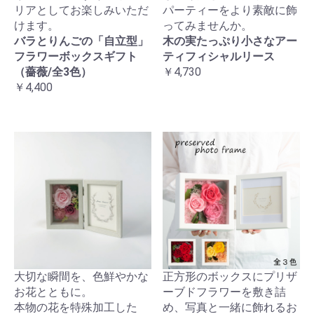
リアとしてお楽しみいただ
パーティーをより素敵に飾
けます。
ってみませんか。
バラとりんごの「自立型」
木の実たっぷり小さなアー
フラワーボックスギフト
ティフィシャルリース
（薔薇/全3色）
￥4,730
￥4,400
大切な瞬間を、色鮮やかな
正方形のボックスにプリザ
お花とともに。
ーブドフラワーを敷き詰
本物の花を特殊加工した
め、写真と一緒に飾れるお