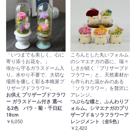
「いつまでも美しく、心に
ころんとした丸いフォルム
寄り添うお花を。」
のシマエナガの器に、瑞々
埃から守るガラスドーム入
しさが続く「プリザーブド
り。水やり不要で、大切な
フラワー」と、天然素材か
場所を優しく彩る本格派プ
ら作られた温かみのある
リザーブドフラワー。
「ソラフラワー」を贅沢に
お供え プリザーブドフラワ
アレンジ。
ー ガラスドーム付き 選べ
つぶらな瞳と、ふんわりフ
る2色 バラ・菊・千日紅
ォルム。シマエナガのプリ
18cm
ザーブド＆ソラフラワーア
￥6,050
レンジメント（全5色）
￥2,420