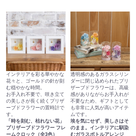
インテリアを彩る華やかな
透明感のあるガラスシリン
花々と、ゴールドの針が刻
ダーに閉じ込められたプリ
む穏やかな時間。
ザーブドフラワーは、高級
お手入れ不要で、咲き立て
感がありながらお手入れが
の美しさが長く続くプリザ
不要なため、ギフトとして
ーブドフラワーの置時計で
も非常に人気が高いアイテ
す。
ムです。
「時を刻む、枯れない花」
埃を気にせず、美しさはそ
プリザーブドフラワー フレ
のまま。インテリアに馴染
ームクロック（全3色）
むガラスボトルアレンジ