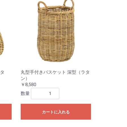
タ
丸型手付きバスケット 深型（ラタ
ン）
￥8,580
数量
カートに入れる