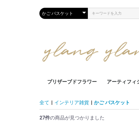
プリザーブドフラワー
アーティフィ
アレンジメント
スワッグ・リース
お供花
アレンジメン
スワッグ・リ
花束・ミニブ
仏花・お供え
壁面装飾
フラワー
全て
|
インテリア雑貨
|
かご バスケット
27件
の商品が見つかりました