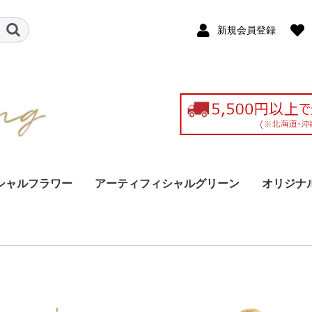
新規会員登録
シャルフラワー
アーティフィシャルグリーン
オリジナ
ト
ース
ーケ
花
観葉植物
花びん入り（グリーン）
壁面装飾（グリーン）
グリーン
2025新
プリザー
造花（ア
ドライフ
ハーバリ
ント
ャル）