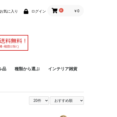
0
￥0
お気に入り
ログイン
ル品
種類から選ぶ
インテリア雑貨
作アレンジメ
ブドフラワー
ーティフィシ
ラワー
ウム
仏花・仏壇の花
シャボンフラワー
時計・フォトフレーム
胡蝶蘭（ファレノ）
ソラフラワー
ドライフラワーアレン
クリスマス
花器
かご バスケット
小物入れ、雑貨
花材・資材
その他
ジ