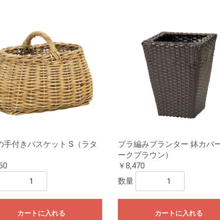
の手付きバスケット S（ラタ
プラ編みプランター 鉢カバ
ークブラウン）
50
￥8,470
数量
カートに入れる
カートに入れる