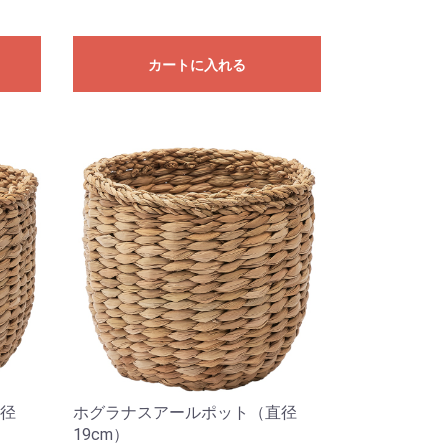
カートに入れる
径
ホグラナスアールポット（直径
19cm）