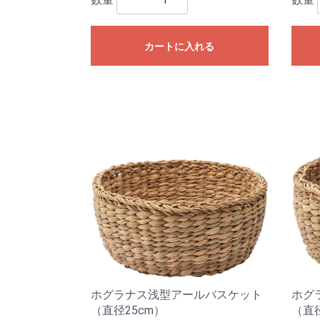
カートに入れる
ホグラナス浅型アールバスケット
ホグ
（直径25cm）
（直径