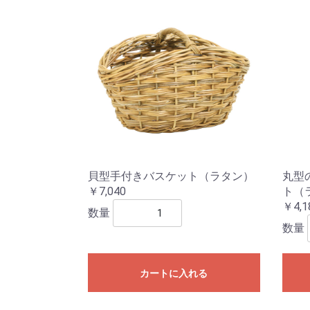
貝型手付きバスケット（ラタン）
丸型
￥7,040
ト（
￥4,1
数量
数量
カートに入れる