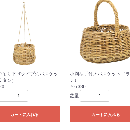
の吊り下げタイプのバスケッ
小判型手付きバスケット（ラ
ラタン）
ン）
80
￥6,380
数量
カートに入れる
カートに入れる