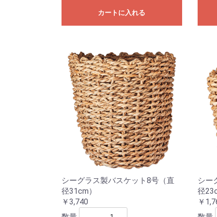
カートに入れる
シーグラス製バスケット8号（直
シー
径31cm）
径23
￥3,740
￥1,7
数量
数量