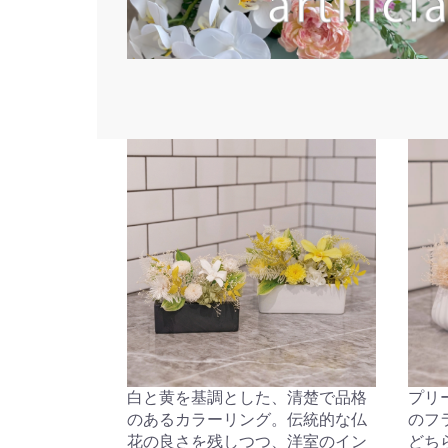
白と黄を基調とした、清楚で品格
プリ
のあるカラーリング。伝統的な仏
のフ
花の良さを残しつつ、洋室のイン
どち